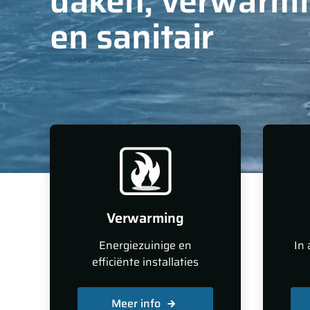
daken, verwarm
en sanitair
Verwarming
Energiezuinige en
In 
efficiënte installaties
Meer info