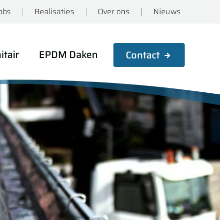
obs
Realisaties
Over ons
Nieuws
itair
EPDM Daken
Contact