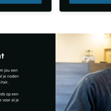
at
om jou een
al je noden
tair.
eeds op een
 voor al je