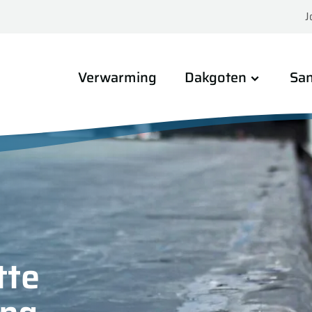
J
Verwarming
Dakgoten
San
tte