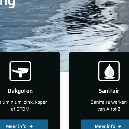
ing
Dakgoten
Sanitair
aluminium, zink, koper
Sanitaire werken
of EPDM
van A tot Z
Meer info
Meer info